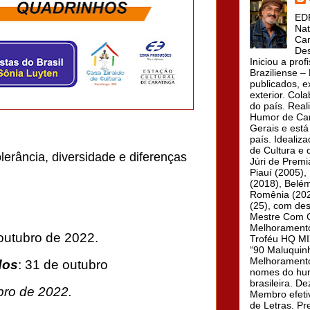
EDR
Nat
Car
Des
Iniciou a prof
Braziliense –
publicados, e
exterior. Col
do país. Real
Humor de Cara
Gerais e está
país. Idealiz
de Cultura e 
olerância, diversidade e diferenças
Júri de Prem
Piauí (2005), 
(2018), Belém
Romênia (2021
(25), com des
Mestre Com C
Melhoramento
outubro de 2022.
Troféu HQ MIX
“90 Maluquinh
Melhoramento
dos
: 31 de outubro
nomes do humo
brasileira. D
ro de 2022.
Membro efeti
de Letras. Pr