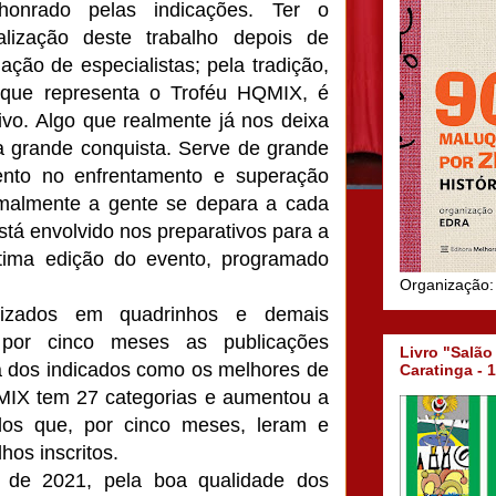
 honrado pelas indicações. Ter o
alização deste trabalho depois de
iação de especialistas; pela tradição,
 que representa o Troféu HQMIX, é
tivo. Algo que realmente já nos deixa
 grande conquista. Serve de grande
mento no enfrentamento e superação
rmalmente a gente se depara a cada
stá envolvido nos preparativos para a
tima edição do evento, programado
Organização:
.
alizados em quadrinhos e demais
 por cinco meses as publicações
Livro "Salão
ta dos indicados como os melhores de
Caratinga - 
MIX tem 27 categorias e aumentou a
ados que, por cinco meses, leram e
hos inscritos.
 de 2021, pela boa qualidade dos