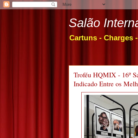
Salão Intern
Cartuns - Charges 
Troféu HQMIX - 16º Sa
Indicado Entre os Melh