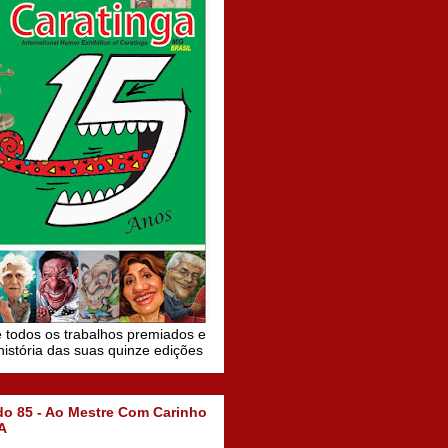
 todos os trabalhos premiados e
 história das suas quinze edições
do 85 - Ao Mestre Com Carinho
A