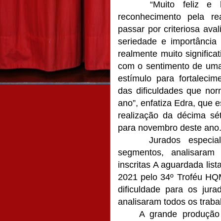
“Muito feliz e
reconhecimento pela re
passar por criteriosa aval
seriedade e importância
realmente muito significa
com o sentimento de uma
estímulo para fortaleci
das dificuldades que no
ano”, enfatiza Edra, que e
realização da décima sé
para novembro deste ano
Jurados especi
segmentos, analisaram
inscritas A aguardada lis
2021 pelo 34º Troféu HQ
dificuldade para os jur
analisaram todos os trabal
A grande produção