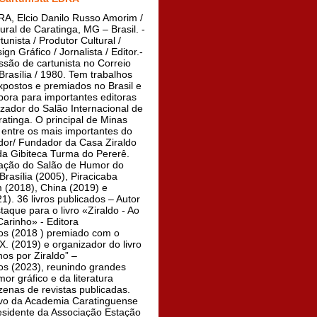
A, Elcio Danilo Russo Amorim /
ural de Caratinga, MG – Brasil. -
tunista / Produtor Cultural /
ign Gráfico / Jornalista / Editor.-
issão de cartunista no Correio
 Brasília / 1980. Tem trabalhos
xpostos e premiados no Brasil e
abora para importantes editoras
izador do Salão Internacional de
tinga. O principal de Minas
 entre os mais importantes do
ador/ Fundador da Casa Ziraldo
da Gibiteca Turma do Pererê.
iação do Salão de Humor do
Brasília (2005), Piracicaba
 (2018), China (2019) e
). 36 livros publicados – Autor
taque para o livro «Ziraldo - Ao
arinho» - Editora
s (2018 ) premiado com o
. (2019) e organizador do livro
os por Ziraldo” –
s (2023), reunindo grandes
r gráfico e da literatura
ezenas de revistas publicadas.
vo da Academia Caratinguense
esidente da Associação Estação