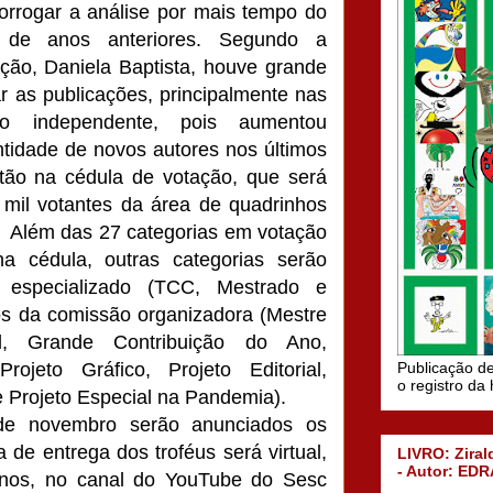
prorrogar a análise por mais tempo do
de anos anteriores. Segundo a
eção, Daniela Baptista, houve grande
ar as publicações, principalmente nas
ão independente, pois aumentou
tidade de novos autores nos últimos
stão na cédula de votação, que será
 mil votantes da área de quadrinhos
Além das 27 categorias em votação
a cédula, outras categorias serão
 especializado (TCC, Mestrado e
s da comissão organizadora (Mestre
l, Grande Contribuição do Ano,
ojeto Gráfico, Projeto Editorial,
Publicação de
o registro da
e Projeto Especial na Pandemia).
de novembro serão anunciados os
 de entrega dos troféus será virtual,
LIVRO: Ziral
- Autor: EDR
anos, no canal do YouTube do Sesc